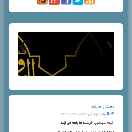
پخش فيلم
واحد فرهنگی
۰۸:۳۶ ۹۳/۱۱/۲۵
فيلم سينمايي
فرشته ها باهم مي آيند