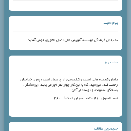
پیام سایت
به بخش فرهنگی موسسه آموزش عالی اقبال لاهوری خوش آمدید
مطلب روز
دانش گنجینه‏ هایى اسـت و کـلـیدهاى آن پرسش است ؛ پس ، خدایتان
رحمت کند ، بپرسید ، که با این کار چهار نفر اجر مى‏ یابند : پرسشگر ،
پاسخگو ، شنونده و دوستدار آنان .
تحف العقول : ۴۱ منتخب میزان الحکمة : ۲۶۰
جدیدترین مقالات