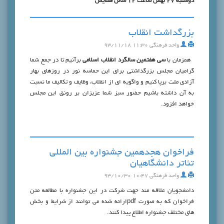
دوشنبه 27 بهمن ساعت 12 سالن همايش
بزرگداشت انقلاب
واحد فرهنگی
۱۱:۳۰ ۹۳/۱۱/۱۸
همزمان با
سي هفتمين سالگرد انقلاب اسلامي
برآنيم تا در جمع شما
گراميان مجلس بزرگداشتي براي اين حماسه نور در روزهاي بهار
آزادي ملت برپا كنيم و واگويه اي از انقلاب، وظايف و تكاليف ما نسبت
به آن داشته باشيم حضور سبز شما عزيزان بر رونق اين مجلس
خواهد افزود.
فراخوان هجدهمين جشنواره بين المللي
تئاتر دانشگاهيان
واحد فرهنگی
۱۰:۴۷ ۹۳/۱۰/۳۰
دانشجويان علاقه مند جهت شركت در اين جشنواره با مطالعه متن
فراخوان كه به صورت pdfارائه شده مي توانند از شرايط و بخش
هاي مختلف جشنواره اطلاع پيدا كنند.