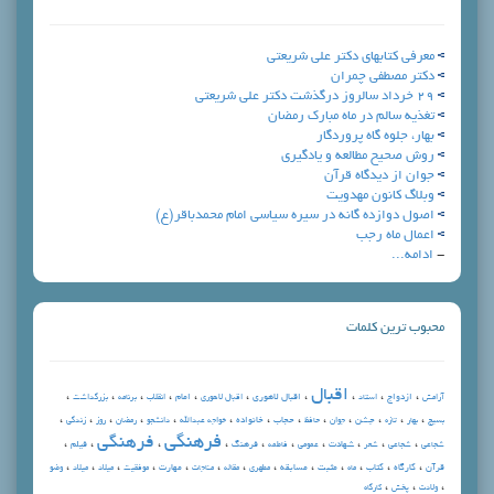
معرفی کتابهای دکتر علی شریعتی
دکتر مصطفی چمران
29 خرداد سالروز درگذشت دکتر علی شریعتی
تغذیه سالم در ماه مبارک رمضان
بهار، جلوه گاه پروردگار
روش صحیح مطالعه و یادگیری
جوان از ديدگاه قرآن
وبلاگ کانون مهدویت
اصول دوازده گانه در سیره سیاسی امام محمدباقر(ع)
اعمال ماه رجب
-
ادامه...
محبوب ترین کلمات
اقبال
،
،
،
،
،
،
،
،
،
،
ازدواج
اقبال لاهوري
امام
آرامش
استاد
اقبال لاهوری
انقلاب
برنامه
بزرگداشت
،
،
،
،
،
،
،
،
،
،
،
،
،
جشن
حجاب
خانواده
بسیج
بهار
تازه
جوان
حافظ
خواجه عبدالله
دانشجو
رمضان
روز
زندگي
فرهنگي
فرهنگی
،
،
،
،
،
،
،
،
،
،
شهادت
فرهنگ
فيلم
شجاعي
شجاعی
شعر
عمومي
فاطمه
،
،
،
،
،
،
،
،
،
،
،
،
،
قرآن
كارگاه
كتاب
مثبت
مسابقه
مهارت
ماه
مطهري
مقاله
مناجات
موفقيت
ميلاد
میلاد
وضو
،
،
،
ولادت
پخش
کارگاه