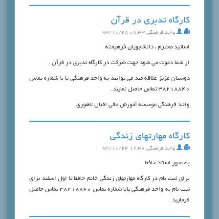
كارگاه تدبري در قرآن
واحد فرهنگی
۰۸:۳۳ ۹۳/۱۰/۲۸
اساتيد محترم ، دانشجويان فرهيخته
از شما دعوت مي شود جهت شركت در كارگاه تدبري در قرآن .
دوستان عزيز علاقه مند مي توانند به واحد فرهنگي يا با شماره تماس
38218840 تماس حاصل نمايند.
واحد فرهنگي موسسه آموزش عالي اقبال لاهوري
كارگاه مهارتهاي زندگي
واحد فرهنگی
۱۲:۳۸ ۹۳/۱۰/۲۴
باحضور استاد حافظ
براي ثبت نام در كارگاه مهارتهاي زندگي خانم حافظ تا اول اسفند براي
ثبت نام به واحد فرهنگي يابا شماره تماس 38218840 تماس حاصل
فرماييد.