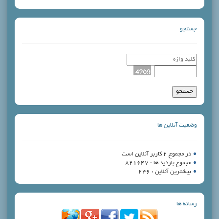
جستجو
وضعیت آنلاین ها
در مجموع 2 کاربر آنلاین است
مجموع بازدید ها : 821647
بیشترین آنلاین : 246
رسانه ها