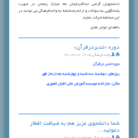
دانشجویان گرامی حداکثرتاپایان ماه میارک رمضان در صورت
پاسخگویی به سوالات و ارائه پاسخنامه به واحدفرهنگی می توانند در
این مسابقه شرکت نمایند.
بااهدای جوایز نقدی
دوره «تدبردرقرآن»
واحد فرهنگی
۱۲:۰۵ ۹۷/۰۳/۰۷
دوره تدبر درقرآن
روزهای: دوشنبه، سه شنبه و چهارشنبه بعدازنماز ظهر
مکان: نمازخانه موسسه آموزش عالی اقبال لاهوری
شما دانشجوی عزیز هم به ضیافت افطار
دعوتید...