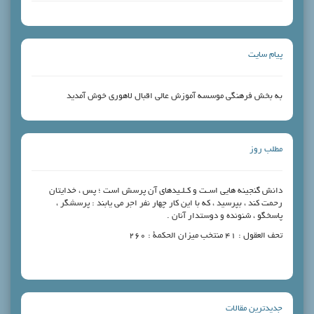
پیام سایت
به بخش فرهنگی موسسه آموزش عالی اقبال لاهوری خوش آمدید
مطلب روز
دانش گنجینه‏ هایى اسـت و کـلـیدهاى آن پرسش است ؛ پس ، خدایتان
رحمت کند ، بپرسید ، که با این کار چهار نفر اجر مى‏ یابند : پرسشگر ،
پاسخگو ، شنونده و دوستدار آنان .
تحف العقول : ۴۱ منتخب میزان الحکمة : ۲۶۰
جدیدترین مقالات