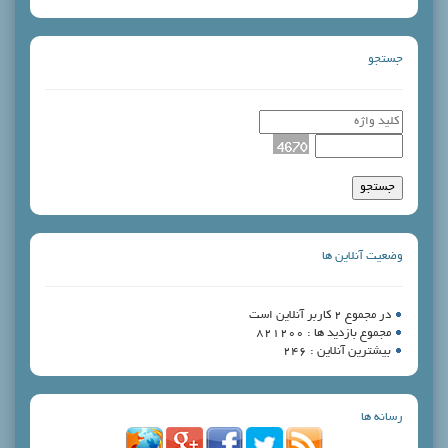
جستجو
وضعیت آنلاین ها
در مجموع 2 کاربر آنلاین است
مجموع بازدید ها : 821200
بیشترین آنلاین : 246
رسانه ها