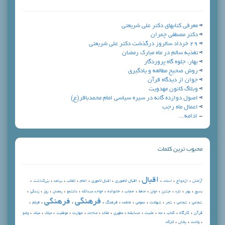
معرفی کتابهای دکتر علی شریعتی
دکتر مصطفی چمران
29 خرداد سالروز درگذشت دکتر علی شریعتی
تغذیه سالم در ماه مبارک رمضان
بهار، جلوه گاه پروردگار
روش صحیح مطالعه و یادگیری
جوان از ديدگاه قرآن
وبلاگ کانون مهدویت
اصول دوازده گانه در سیره سیاسی امام محمدباقر(ع)
اعمال ماه رجب
-
ادامه...
محبوب ترین کلمات
اقبال
،
،
،
،
،
،
،
،
،
،
ازدواج
اقبال لاهوري
امام
آرامش
استاد
اقبال لاهوری
انقلاب
برنامه
بزرگداشت
،
،
،
،
،
،
،
،
،
،
،
،
،
جشن
حجاب
خانواده
بسیج
بهار
تازه
جوان
حافظ
خواجه عبدالله
دانشجو
رمضان
روز
زندگي
فرهنگي
فرهنگی
،
،
،
،
،
،
،
،
،
،
شهادت
فرهنگ
فيلم
شجاعي
شجاعی
شعر
عمومي
فاطمه
،
،
،
،
،
،
،
،
،
،
،
،
،
قرآن
كارگاه
كتاب
مثبت
مسابقه
مهارت
ماه
مطهري
مقاله
مناجات
موفقيت
ميلاد
میلاد
وضو
،
،
،
ولادت
پخش
کارگاه