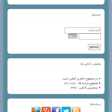
ها
: 821088
 : 246