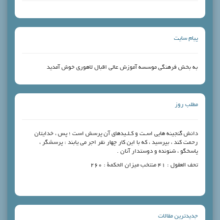
ی موسسه آموزش عالی اقبال لاهوری خوش آمدید
هایى اسـت و کـلـیدهاى آن پرسش است ؛ پس ، خدایتان
سید ، که با این کار چهار نفر اجر مى‏ یابند : پرسشگر ،
ده و دوستدار آنان .
ات