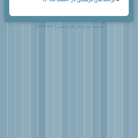
 هاي فرهنگي در اسفند ماه 93
موسسه آموزش عالی اقبال لاهوری [eqbal.ac.ir]