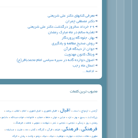
معرفی کتابهای دکتر علی شریعتی
دکتر مصطفی چمران
29 خرداد سالروز درگذشت دکتر علی شریعتی
تغذیه سالم در ماه مبارک رمضان
بهار، جلوه گاه پروردگار
روش صحیح مطالعه و یادگیری
جوان از ديدگاه قرآن
وبلاگ کانون مهدویت
اصول دوازده گانه در سیره سیاسی امام محمدباقر(ع)
اعمال ماه رجب
-
ادامه...
محبوب ترین کلمات
اقبال
،
،
،
،
،
،
،
،
،
ازدواج
اقبال لاهوري
امام
آرامش
استاد
اقبال لاهوری
انقلاب
برنامه
،
،
،
،
،
،
،
،
،
،
،
جشن
حجاب
خانواده
بزرگداشت
بسیج
بهار
تازه
جوان
حافظ
خواجه عبدالله
دانشجو
،
،
،
،
،
،
،
،
،
،
شهادت
فرهنگ
رمضان
روز
زندگي
شجاعي
شجاعی
شعر
عمومي
فاطمه
فرهنگي
فرهنگی
،
،
،
،
،
،
،
،
،
فيلم
قرآن
كارگاه
كتاب
مثبت
مسابقه
ماه
،
،
،
،
،
،
،
،
،
،
مهارت
مطهري
مقاله
مناجات
موفقيت
ميلاد
میلاد
وضو
ولادت
پخش
کارگاه