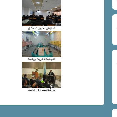
همايش مديريت عشق
نمايشگاه حريم ريحانه
بزرگداشت روز استاد