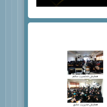
همايش شخصيت سالم
همايش مديريت عشق