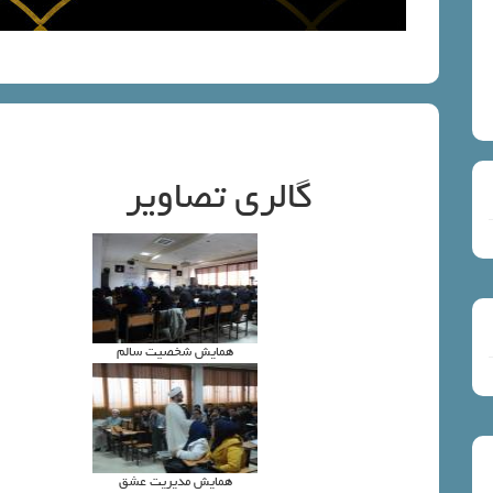
گالری تصاویر
همايش شخصيت سالم
همايش مديريت عشق