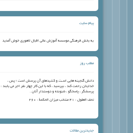
پیام سایت
به بخش فرهنگی موسسه آموزش عالی اقبال لاهوری خوش آمدید
مطلب روز
دانش گنجینه‏ هایى اسـت و کـلـیدهاى آن پرسش است ؛ پس ،
خدایتان رحمت کند ، بپرسید ، که با این کار چهار نفر اجر مى‏ یابند :
پرسشگر ، پاسخگو ، شنونده و دوستدار آنان .
تحف العقول : ۴۱ منتخب میزان الحکمة : ۲۶۰
جدیدترین مقالات